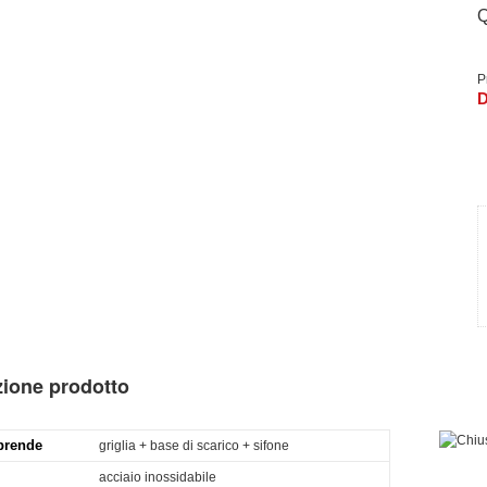
Q
P
D
zione prodotto
prende
griglia + base di scarico + sifone
acciaio inossidabile