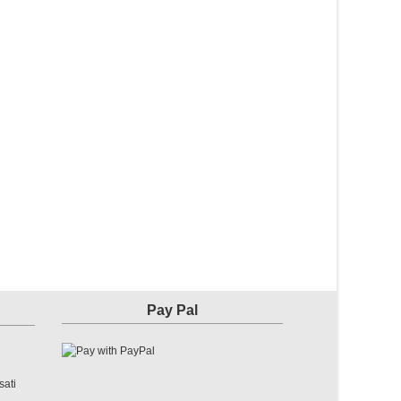
Pay Pal
sati