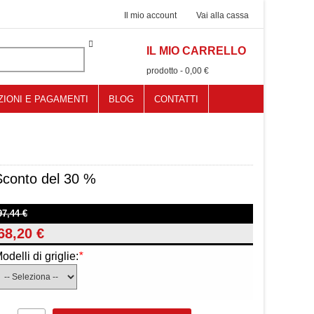
Il mio account
Vai alla cassa
IL MIO CARRELLO
0
prodotto
-
0,00 €
ZIONI E PAGAMENTI
BLOG
CONTATTI
Sconto del 30 %
97,44 €
68,20 €
odelli di griglie:
*