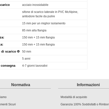
scarico
acciaio inossidabile
sifone di scarico laterale in PVC McAlpine,
antiodore facile da pulire
15 mm per un miglior isolamento
85 mm alla flangia
za:
150 mm + 15 mm flangia
a:
150 mm + 15 mm flangia
 di scarico Φ
50 mm
5 anni
i consegna
4-7 giorni lavorativi
Normativa
Informazioni
siamo
Modalità di acquisto
menti Sicuri
Garanzia 100% Soddisfatti o Rimbor