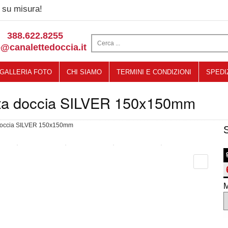
su misura!
388.622.8255
o@canalettedoccia.it
GALLERIA FOTO
CHI SIAMO
TERMINI E CONDIZIONI
SPEDI
tta doccia SILVER 150x150mm
M