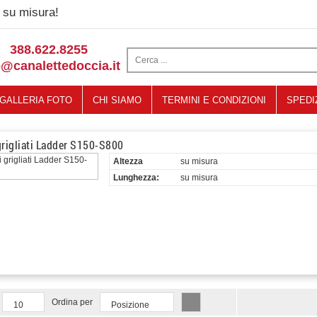
su misura!
388.622.8255
o@canalettedoccia.it
GALLERIA FOTO
CHI SIAMO
TERMINI E CONDIZIONI
SPEDI
grigliati Ladder S150-S800
Altezza
su misura
Lunghezza:
su misura
Ordina per