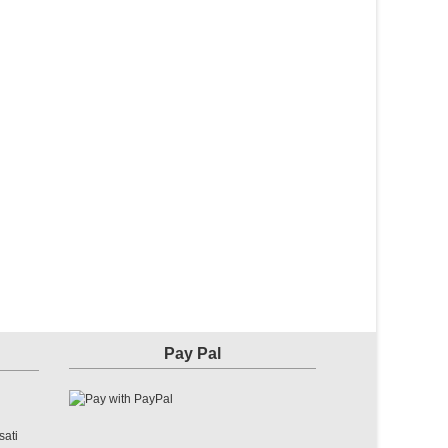
Pay Pal
sati