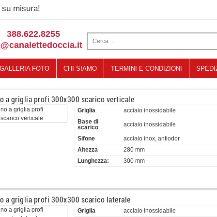
su misura!
388.622.8255
o@canalettedoccia.it
GALLERIA FOTO
CHI SIAMO
TERMINI E CONDIZIONI
SPEDI
o a griglia profi 300x300 scarico verticale
Griglia
acciaio inossidabile
Base di
acciaio inossidabile
scarico
Sifone
acciaio inox, antiodor
Altezza
280 mm
Lunghezza:
300 mm
o a griglia profi 300x300 scarico laterale
Griglia
acciaio inossidabile