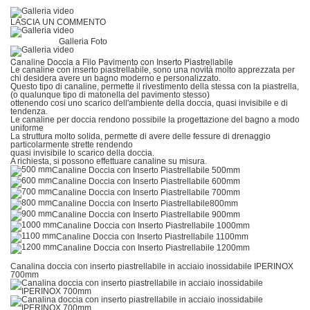
LASCIA UN COMMENTO
Galleria Foto
Canaline Doccia a Filo Pavimento con Inserto Piastrellabile
Le canaline con inserto piastrellabile, sono una novità molto apprezzata per
chi desidera avere un bagno moderno e personalizzato.
Questo tipo di canaline, permette il rivestimento della stessa con la piastrella,
(o qualunque tipo di matonella del pavimento stesso)
ottenendo cosi uno scarico dell'ambiente della doccia, quasi invisibile e di
tendenza.
Le canaline per doccia rendono possibile la progettazione del bagno a modo
uniforme
La struttura molto solida, permette di avere delle fessure di drenaggio
particolarmente strette rendendo
quasi invisibile lo scarico della doccia.
A richiesta, si possono effettuare canaline su misura.
Canaline Doccia con Inserto Piastrellabile 500mm
Canaline Doccia con Inserto Piastrellabile 600mm
Canaline Doccia con Inserto Piastrellabile 700mm
Canaline Doccia con Inserto Piastrellabile800mm
Canaline Doccia con Inserto Piastrellabile 900mm
Canaline Doccia con Inserto Piastrellabile 1000mm
Canaline Doccia con Inserto Piastrellabile 1100mm
Canaline Doccia con Inserto Piastrellabile 1200mm
Canalina doccia con inserto piastrellabile in acciaio inossidabile IPERINOX
700mm