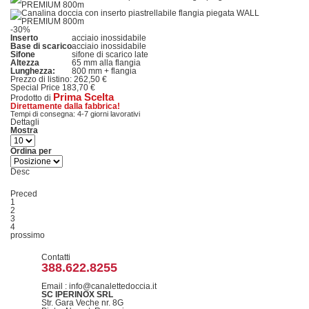
-30%
Inserto
acciaio inossidabile
Base di scarico
acciaio inossidabile
Sifone
sifone di scarico late
Altezza
65 mm alla flangia
Lunghezza:
800 mm + flangia
Prezzo di listino:
262,50 €
Special Price
183,70 €
Prima Scelta
Prodotto di
Direttamente dalla fabbrica!
Tempi di consegna: 4-7 giorni lavorativi
Dettagli
Mostra
Ordina per
Desc
Preced
1
2
3
4
prossimo
Contatti
388.622.8255
Email : info@canalettedoccia.it
SC IPERINOX SRL
Str. Gara Veche nr. 8G