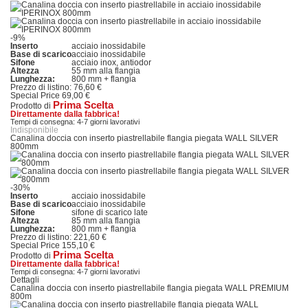
-9%
Inserto
acciaio inossidabile
Base di scarico
acciaio inossidabile
Sifone
acciaio inox, antiodor
Altezza
55 mm alla flangia
Lunghezza:
800 mm + flangia
Prezzo di listino:
76,60 €
Special Price
69,00 €
Prima Scelta
Prodotto di
Direttamente dalla fabbrica!
Tempi di consegna: 4-7 giorni lavorativi
Indisponibile
Canalina doccia con inserto piastrellabile flangia piegata WALL SILVER
800mm
-30%
Inserto
acciaio inossidabile
Base di scarico
acciaio inossidabile
Sifone
sifone di scarico late
Altezza
85 mm alla flangia
Lunghezza:
800 mm + flangia
Prezzo di listino:
221,60 €
Special Price
155,10 €
Prima Scelta
Prodotto di
Direttamente dalla fabbrica!
Tempi di consegna: 4-7 giorni lavorativi
Dettagli
Canalina doccia con inserto piastrellabile flangia piegata WALL PREMIUM
800m