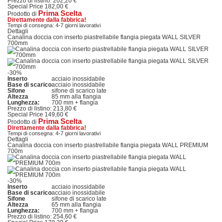
Prezzo di listino:
202,20 €
Special Price
182,00 €
Prima Scelta
Prodotto di
Direttamente dalla fabbrica!
Tempi di consegna: 4-7 giorni lavorativi
Dettagli
Canalina doccia con inserto piastrellabile flangia piegata WALL SILVER
700mm
-30%
Inserto
acciaio inossidabile
Base di scarico
acciaio inossidabile
Sifone
sifone di scarico late
Altezza
85 mm alla flangia
Lunghezza:
700 mm + flangia
Prezzo di listino:
213,80 €
Special Price
149,60 €
Prima Scelta
Prodotto di
Direttamente dalla fabbrica!
Tempi di consegna: 4-7 giorni lavorativi
Dettagli
Canalina doccia con inserto piastrellabile flangia piegata WALL PREMIUM
700m
-30%
Inserto
acciaio inossidabile
Base di scarico
acciaio inossidabile
Sifone
sifone di scarico late
Altezza
65 mm alla flangia
Lunghezza:
700 mm + flangia
Prezzo di listino:
254,60 €