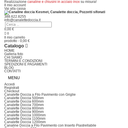
Realizzazione
canaline e chiusini in acciaio inox
su misura!
Il mio account
Vai alla cassa
388.622.8255
info@canalettedoccia.it
0,00 €
0
Il mio carrello
prodotto
-
0,00 €
Catalogo
HOME
Galleria foto
CHI SIAMO
TERMINI E CONDIZIONI
SPEDIZIONI E PAGAMENTI
BLOG
CONTATTI
MENU
Accedi
Registrati
Checkout
Canalette Doccia a Filo Pavimento con Griglie
Canalette Doccia 500mm
Canalette Doccia 600mm
Canalette Doccia 700mm
Canalette Doccia 800mm
Canalette Doccia 900mm
Canalette Doccia 1000mm
Canalette Doccia 1100mm
Canalette Doccia 1200mm
Canaline Doccia a Filo Pavimento con Inserto Piastrellabile