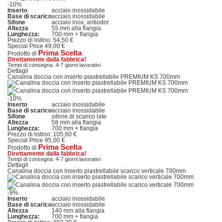
-10%
Inserto
acciaio inossidabile
Base di scarico
acciaio inossidabile
Sifone
acciaio inox, antiodor
Altezza
55 mm alla flangia
Lunghezza:
700 mm + flangia
Prezzo di listino:
54,50 €
Special Price
49,00 €
Prima Scelta
Prodotto di
Direttamente dalla fabbrica!
Tempi di consegna: 4-7 giorni lavorativi
Dettagli
Canalina doccia con inserto piastrellabile PREMIUM KS 700mm
-10%
Inserto
acciaio inossidabile
Base di scarico
acciaio inossidabile
Sifone
sifone di scarico late
Altezza
58 mm alla flangia
Lunghezza:
700 mm + flangia
Prezzo di listino:
105,60 €
Special Price
95,00 €
Prima Scelta
Prodotto di
Direttamente dalla fabbrica!
Tempi di consegna: 4-7 giorni lavorativi
Dettagli
Canalina doccia con inserto piastrellabile scarico verticale 700mm
-9%
Inserto
acciaio inossidabile
Base di scarico
acciaio inossidabile
Altezza
140 mm alla flangia
Lunghezza:
700 mm + flangia